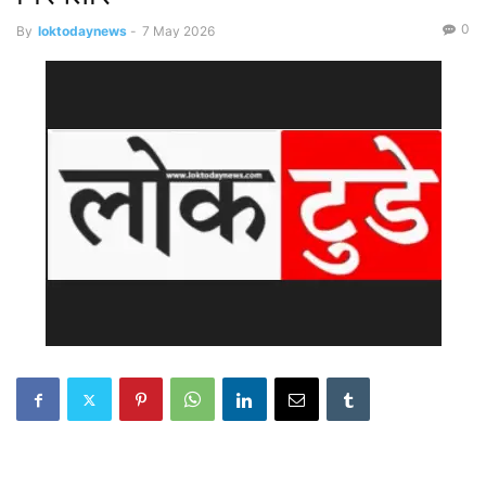
0
By
loktodaynews
-
7 May 2026