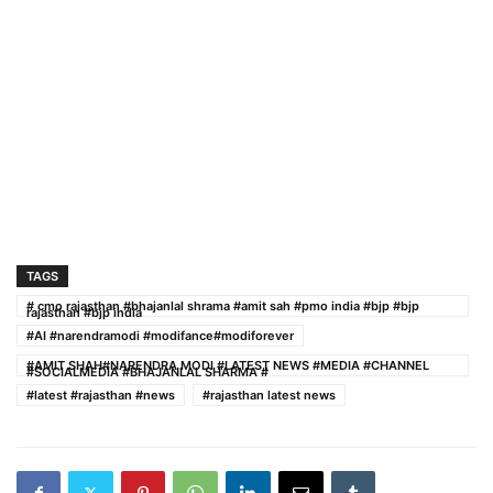
TAGS
# cmo rajasthan #bhajanlal shrama #amit sah #pmo india #bjp #bjp
rajasthan #bjp india
#AI #narendramodi #modifance#modiforever
#AMIT SHAH#NARENDRA MODI #LATEST NEWS #MEDIA #CHANNEL
#SOCIALMEDIA #BHAJANLAL SHARMA #
#latest #rajasthan #news
#rajasthan latest news