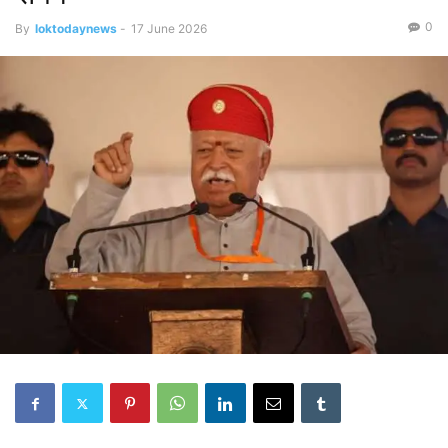
0
By
loktodaynews
-
17 June 2026