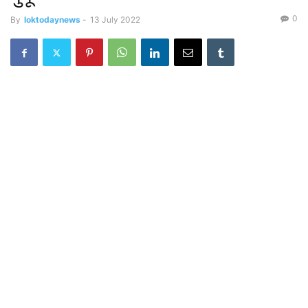
0
By
loktodaynews
-
13 July 2022