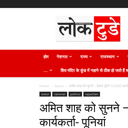
लोक
टुडे
न्यूज़
होम
नेशनल
राज्य
राजस्थान
…
शिव मंदिर के कुंड में नहाने से ठीक हो जाते हैं च
Home
latest
अमित शाह को सुनने – देखने जुटेंगे 10,000 कार्यकर
latest
national
politics
rajasthan
अमित शाह को सुनने – 
कार्यकर्ता- पूनियां