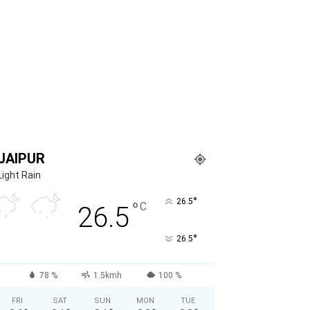
JAIPUR
Light Rain
°
26.5
°
C
26.5
°
26.5
78 %
1.5kmh
100 %
FRI
SAT
SUN
MON
TUE