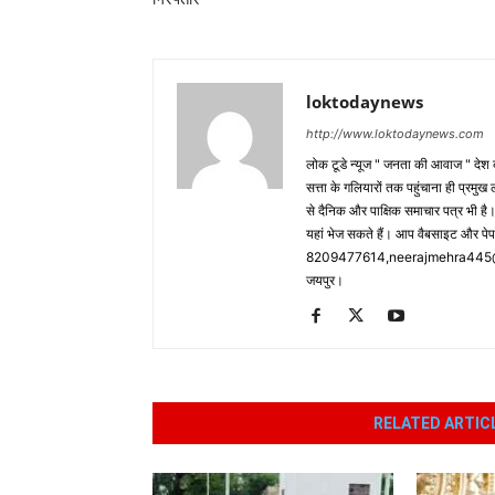
loktodaynews
http://www.loktodaynews.com
लोक टूडे न्यूज " जनता की आवाज " देश की
सत्ता के गलियारों तक पहुंचाना ही प्रमुख 
से दैनिक और पाक्षिक समाचार पत्र भी ह
यहां भेज सकते हैं। आप वैबसाइट और पे
8209477614,neerajmehra445@gm
जयपुर।
RELATED ARTIC