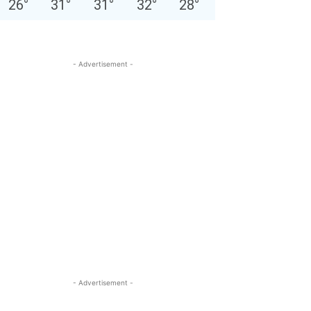
26
°
31
°
31
°
32
°
28
°
- Advertisement -
- Advertisement -