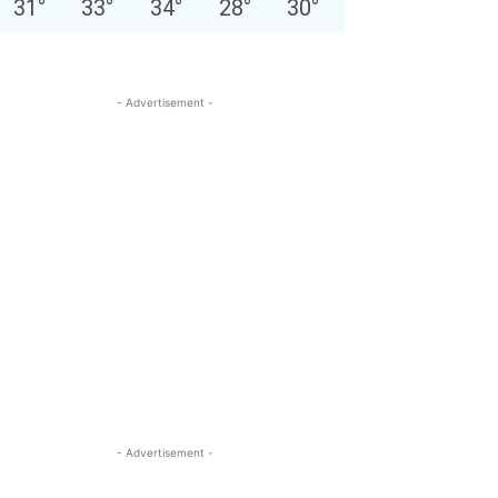
31
°
33
°
34
°
28
°
30
°
- Advertisement -
- Advertisement -