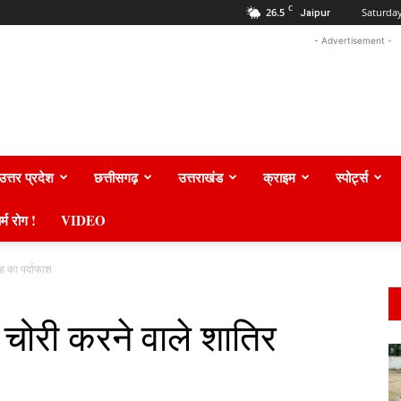
C
26.5
Saturday
Jaipur
- Advertisement -
उत्तर प्रदेश
छत्तीसगढ़
उत्तराखंड
क्राइम
स्पोर्ट्स
र्म रोग !
VIDEO
रोह का पर्दाफाश
ें चोरी करने वाले शातिर