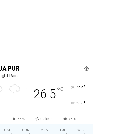
JAIPUR
Light Rain
°
26.5
°
C
26.5
°
26.5
77 %
0.8kmh
76 %
SAT
SUN
MON
TUE
WED