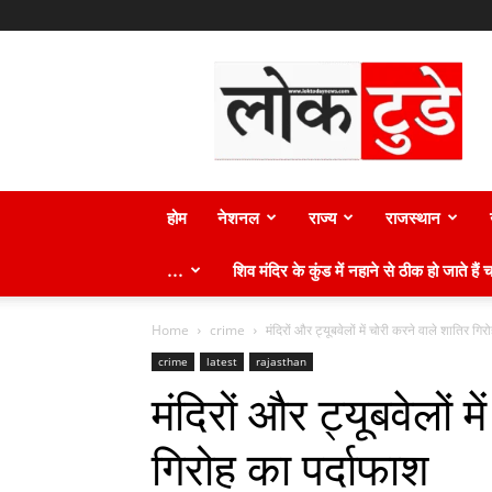
लोक
टुडे
न्यूज़
होम
नेशनल
राज्य
राजस्थान
…
शिव मंदिर के कुंड में नहाने से ठीक हो जाते हैं च
Home
crime
मंदिरों और ट्यूबवेलों में चोरी करने वाले शातिर गि
crime
latest
rajasthan
मंदिरों और ट्यूबवेलों म
गिरोह का पर्दाफाश