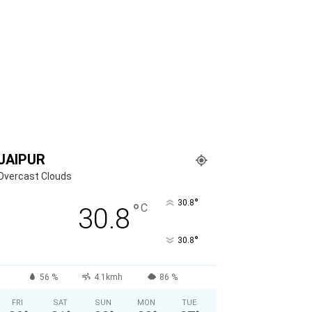
JAIPUR
Overcast Clouds
°
30.8
°
C
30.8
°
30.8
56 %
4.1kmh
86 %
FRI
SAT
SUN
MON
TUE