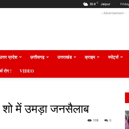
C
30.8
Frida
Jaipur
- Advertisement -
उत्तर प्रदेश
छत्तीसगढ़
उत्तराखंड
क्राइम
स्पोर्ट्स
र्म रोग !
VIDEO
शो में उमड़ा जनसैलाब
119
0