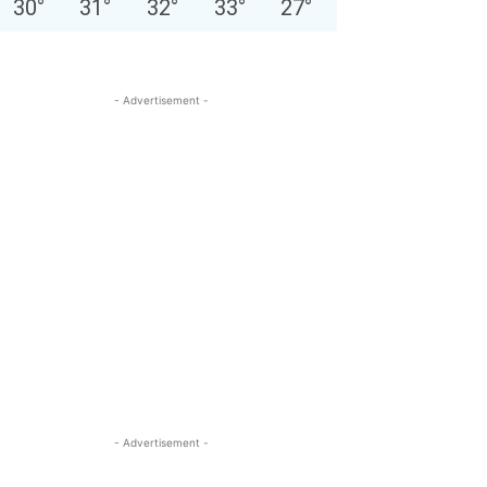
30
°
31
°
32
°
33
°
27
°
- Advertisement -
- Advertisement -