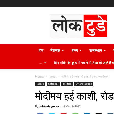
लोक
टुडे
न्यूज़
होम
नेशनल
राज्य
राजस्थान
…
शिव मंदिर के कुंड में नहाने से ठीक हो जाते हैं च
Home
latest
मोदीमय हई काशी, रोड शो में उमड़ा जनसैलाब
latest
national
politics
uttarpradesh
मोदीमय हई काशी, रोड 
By
loktodaynews
-
4 March 2022