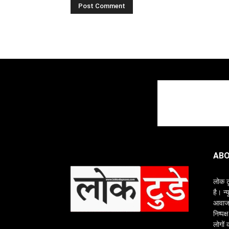
ABO
लोक ट
है। न्
आवाज क
निष्पक
लोगों 