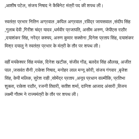
,आशीष पटेल, संजय निषाद ने कैबिनेट मंत्री पद की शपथ ली।
स्वतंत्र प्रभार नितिन अग्रवाल ,कपिल अग्रवाल ,रविंद्र जायसवाल ,संदीप सिंह
,गुलाब देवी ,गिरीश चंद्र यादव ,धर्मवीर प्रजापति, असीम अरुण, जेपीएस राठौर
,दयाशंकर सिंह, नरेंद्र कश्यप, अरुण कुमार सक्सेना ,दिनेश प्रताप सिंह, दयाशंकर
मिश्र दयालु ने स्वतंत्र प्रभार के मंत्री के तौर पर शपथ ली।
वहीं मयंकेश्वर सिंह मयंक, दिनेश खटीक, संजीव गोंड, बलदेव सिंह औलख, अजीत
पाल ,जसवंत सैनी ,राकेश निषाद, मनोहर लाल मन्नू कोरी, संजय गंगवार ,बृजेश
सिंह, केपी मलिक, सुरेश राही ,सोमेंद्र प्रताप ,अनूप प्रधान वाल्मीकि, प्रतिभा
शुक्ला, राकेश राठौर, रजनी तिवारी, सतीश शर्मा, दानिश आजाद अंसारी ,विजय
लक्ष्मी गौतम ने राज्यमंत्री के तौर पर शपथ ली।