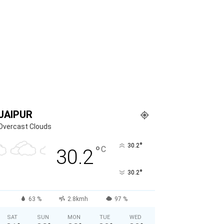
JAIPUR
Overcast Clouds
°
30.2
°
C
30.2
°
30.2
63 %
2.8kmh
97 %
SAT
SUN
MON
TUE
WED