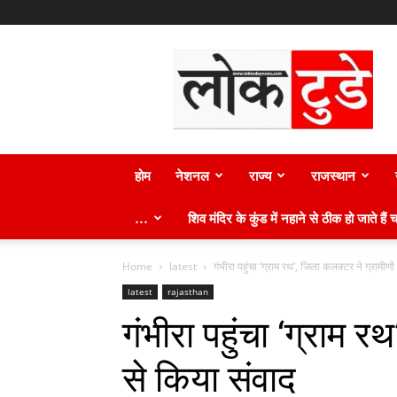
लोक
टुडे
न्यूज़
होम
नेशनल
राज्य
राजस्थान
…
शिव मंदिर के कुंड में नहाने से ठीक हो जाते हैं च
Home
latest
गंभीरा पहुंचा ‘ग्राम रथ’, जिला कलक्टर ने ग्रामीणो
latest
rajasthan
गंभीरा पहुंचा ‘ग्राम र
से किया संवाद