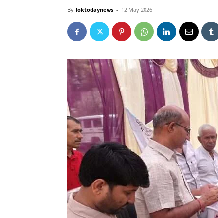
By
loktodaynews
-
12 May 2026