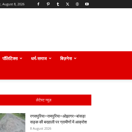
, August 8, 2026
पॉलिटिक्स
धर्म-समाज
बिज़नेस
लेटेस्ट न्यूज़
रगसपुरिया–रामपुरिया–ओझागर–बांसड़ा
सड़क की बदहाली पर ग्रामीणों में आक्रोश
8 August 2026