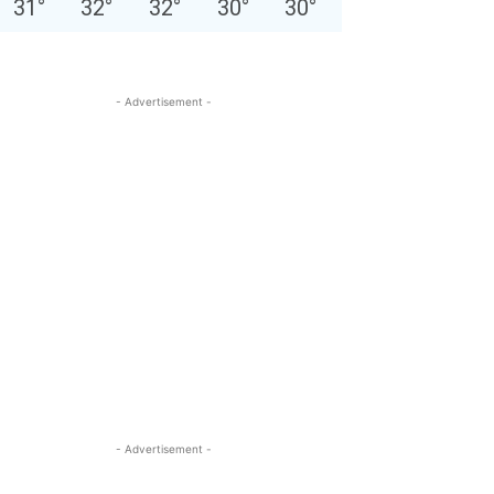
31
°
32
°
32
°
30
°
30
°
- Advertisement -
- Advertisement -