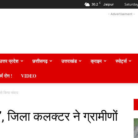
C
30.2
Saturday
Jaipur
- Advertisement -
उत्तर प्रदेश
छत्तीसगढ़
उत्तराखंड
क्राइम
स्पोर्ट्स
र्म रोग !
VIDEO
ं से किया संवाद
थ’, जिला कलक्टर ने ग्रामीणों