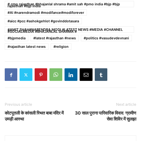
# cmo rajasthan #bhajanlal shrama #amit sah #pmo india #bjp #bjp
rajasthan #bjp india
#AI #narendramodi #modifance#modiforever
#aicc #pcc #ashokgehlot #govinddotasara
#AMIT SHAH#NARENDRA MODI #LATEST NEWS #MEDIA #CHANNEL
#SOCIALMEDIA #BHAJANLAL SHARMA #
#bjpmedia
#latest #rajasthan #news
#politics #vasudevdevnani
#rajasthan latest news
#religion
Previous article
Next article
कोटपूतली के कांसली स्थित बाबा मंदिर में
30 साल पुराना पारिवारिक विवाद ग्रामीण
उमड़ी आस्था
सेवा शिविर में सुलझा