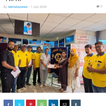
0
By
loktodaynews
-
1 July 2026