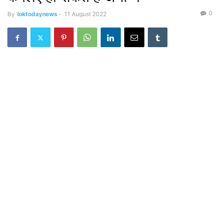
0
By
loktodaynews
-
11 August 2022