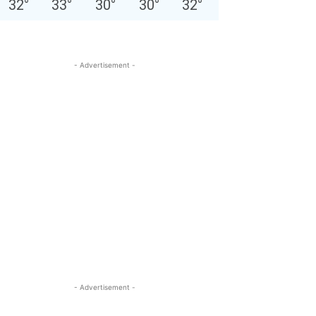
32
°
33
°
30
°
30
°
32
°
- Advertisement -
- Advertisement -