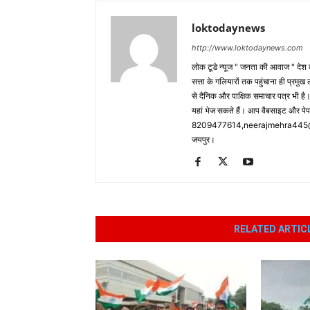
loktodaynews
http://www.loktodaynews.com
लोक टूडे न्यूज " जनता की आवाज " देश की
सत्ता के गलियारों तक पहुंचाना ही प्रमुख 
से दैनिक और पाक्षिक समाचार पत्र भी ह
यहां भेज सकते हैं। आप वैबसाइट और पे
8209477614,neerajmehra445@gm
जयपुर।
RELATED ARTIC