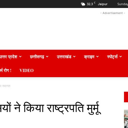
C
32.3
Sunday
Jaipur
- Advertisement -
उत्तर प्रदेश
छत्तीसगढ़
उत्तराखंड
क्राइम
स्पोर्ट्स
र्म रोग !
VIDEO
का स्वागत
 ने किया राष्ट्रपति मुर्मू