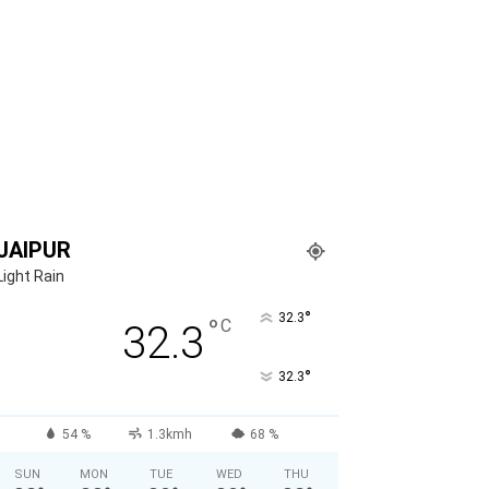
JAIPUR
Light Rain
°
32.3
°
C
32.3
°
32.3
54 %
1.3kmh
68 %
SUN
MON
TUE
WED
THU