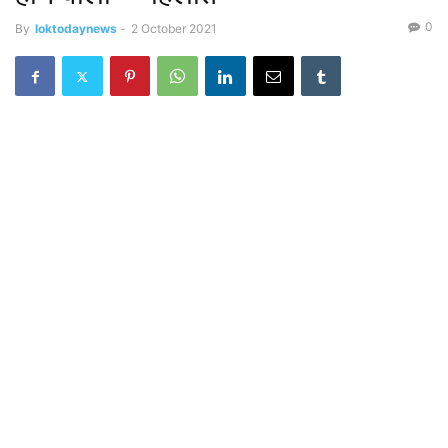
0
By
loktodaynews
-
2 October 2021