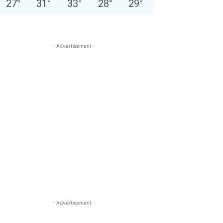
27
°
31
°
33
°
28
°
29
°
- Advertisement -
- Advertisement -