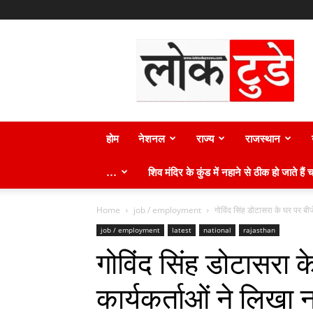
लोक
टुडे
न्यूज़
होम
नेशनल
राज्य
राजस्थान
…
शिव मंदिर के कुंड में नहाने से ठीक हो जाते हैं च
Home
job / employment
गोविंद सिंह डोटासरा के घर पर बीजेपी
job / employment
latest
national
rajasthan
गोविंद सिंह डोटासरा के
कार्यकर्ताओं ने लिखा 