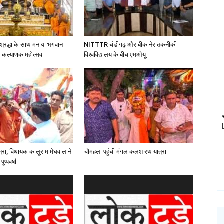
ं श्रद्धा के साथ मनाया भगवान
NITTTR चंडीगढ़ और बीकानेर तकनीकी
्भ कल्याणक महोत्सव
विश्वविद्यालय के बीच एमओयू
ात्रा, विधायक कालूराम मेघवाल ने
चौमहला पहुंची मंगल कलश रथ यात्रा
ुष्पवर्षा