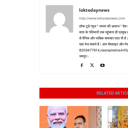
loktodaynews
http://www.loktodaynews.com
लोक टूडे न्यूज " जनता की आवाज " देश की
सत्ता के गलियारों तक पहुंचाना ही प्रमुख 
से दैनिक और पाक्षिक समाचार पत्र भी ह
यहां भेज सकते हैं। आप वैबसाइट और पे
8209477614,neerajmehra445@gm
जयपुर।
RELATED ARTIC