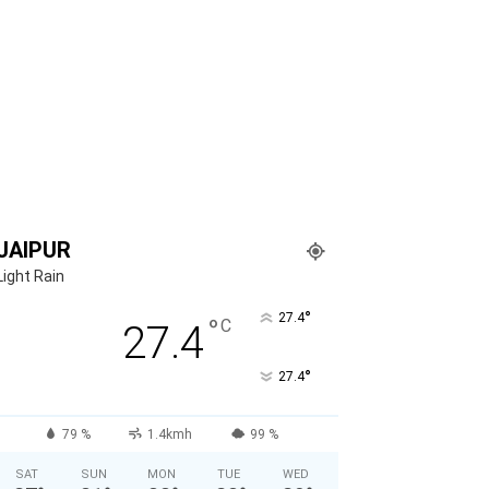
JAIPUR
Light Rain
°
27.4
°
C
27.4
°
27.4
79 %
1.4kmh
99 %
SAT
SUN
MON
TUE
WED