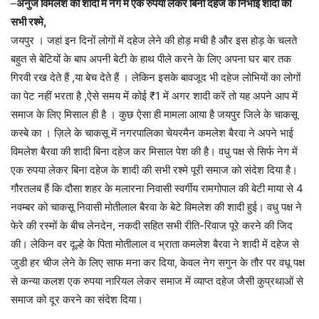
–
अनुज विमलेश की शादी में नेग में एक रुपया लेकर बिना दहेज के निभाई शादी की
सभी रश्मे,
जयपुर । जहां इन दिनों लोगों में दहेज लेने की होड़ मची है और इस होड़ के चलते
बहुत से बेटियों के बाप अपनी बेटी के हाथ पीले करने के लिए अपना घर बार तक
गिरवी रख देते हैं ,या बेच देते हैं । लेकिन इसके बावजूद भी दहेज लोभियों का लोगों
का पेट नहीं भरता है ,ऐसे समय में कोई ₹1 में अगर शादी करें तो यह अपने आप में
समाज के लिए मिसाल ही है । कुछ ऐसा ही मामला आया है जयपुर जिले के चाकसू
कस्बे का । ज़िले के चाकसू में नगरपालिका चेयरमैन कमलेश बैरवा ने अपने भाई
विमलेश बैरवा की शादी बिना दहेज कर मिसाल पेश की है। वधु पक्ष से सिर्फ नेग में
एक रुपया लेकर बिना दहेज के शादी की सभी रश्मे पूरी समाज को संदेश दिया है।
गौरतलब हैं कि दौसा शहर के मलारना निवासी स्वर्गीय रामगोपाल की बेटी माया से 4
नवम्बर को चाकसू निवासी मोतीलाल बैरवा के बेटे विमलेश की शादी हुई। वधु पक्ष ने
फेरे की रस्मों के बीच लेनदेन, नकदी सहित सभी रीति-रिवाज पूरे करने की जिद
की। लेकिन वर दूल्हे के पिता मोतीलाल व भ्राता कमलेश बैरवा ने शादी में दहेज से
जुडी हर चीज लेने के लिए साफ मना कर दिया, केवल नेग सगुन के तौर पर वधू पक्ष
से कन्या कलश एक रुपया नारियल लेकर समाज में व्याप्त दहेज जैसी कुप्रथाओं से
समाज को दूर करने का संदेश दिया।