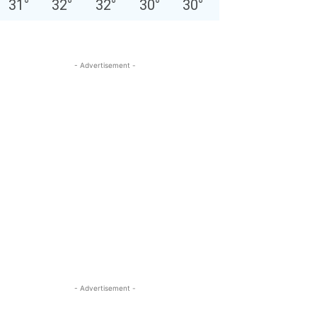
31
°
32
°
32
°
30
°
30
°
- Advertisement -
- Advertisement -