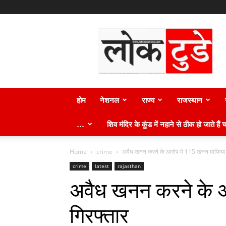
लोक
टुडे
न्यूज़
होम
नेशनल
राज्य
राजस्थान
…
शिव मंदिर के कुंड में नहाने से ठीक हो जाते हैं च
Home
crime
अवैध खनन करने के आरोप में 115 खनन माफिया 
crime
latest
rajasthan
अवैध खनन करने के आ
गिरफ्तार