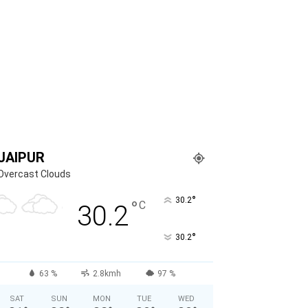
JAIPUR
Overcast Clouds
°
30.2
°
C
30.2
°
30.2
63 %
2.8kmh
97 %
SAT
SUN
MON
TUE
WED