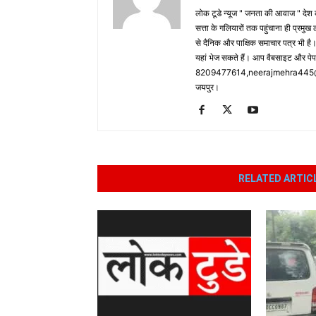
लोक टूडे न्यूज " जनता की आवाज " देश की
सत्ता के गलियारों तक पहुंचाना ही प्रमुख 
से दैनिक और पाक्षिक समाचार पत्र भी ह
यहां भेज सकते हैं। आप वैबसाइट और पे
8209477614,neerajmehra445@gm
जयपुर।
RELATED ARTIC