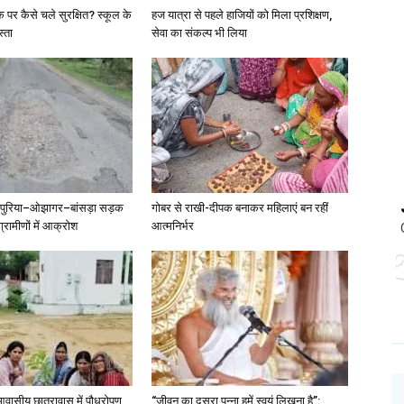
पर कैसे चले सुरक्षित? स्कूल के
हज यात्रा से पहले हाजियों को मिला प्रशिक्षण,
स्ता
सेवा का संकल्प भी लिया
मपुरिया–ओझागर–बांसड़ा सड़क
गोबर से राखी-दीपक बनाकर महिलाएं बन रहीं
्रामीणों में आक्रोश
आत्मनिर्भर
 आवासीय छात्रावास में पौधरोपण
“जीवन का दूसरा पन्ना हमें स्वयं लिखना है”: