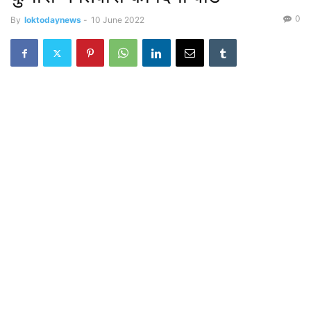
0
By
loktodaynews
-
10 June 2022