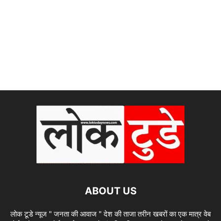
ABOUT US
लोक टूडे न्यूज " जनता की आवाज " देश की ताजा तरीन खबरों का एक मात्र वेब