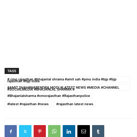
TAGS
# cmo rajasthan #bhajanlal shrama #amit sah #pmo india #bjp #bjp
rajasthan #bjp india
#AMIT SHAH#NARENDRA MODI #LATEST NEWS #MEDIA #CHANNEL
#SOCIALMEDIA #BHAJANLAL SHARMA #
#Bhajanlalsharma #cmorajasthan #Rajasthanpolice
#latest #rajasthan #news
#rajasthan latest news