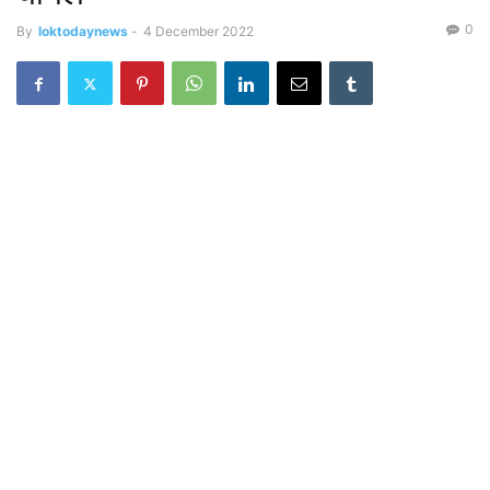
0
By
loktodaynews
-
4 December 2022