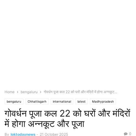
Home
bengaluru
गोवर्धन पूजा कल 22 को घरों और मंदिरों में होगा अन्नकूट...
bengaluru
Chhattisgarh
international
latest
Madhypradesh
गोवर्धन पूजा कल 22 को घरों और मंदिरों
national
new delhi
Prayagraj
punjab/ haryana
religion/society
sikkim
U.P.
Uttarakhand
uttarpradesh
महाराष्ट्र/ मुंबई
में होगा अन्नकूट और पूजा
0
By
loktodaynews
-
21 October 2025