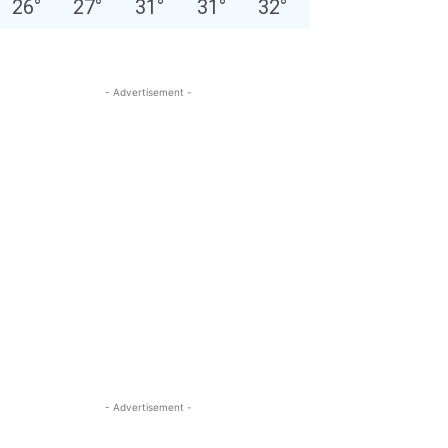
26
°
27
°
31
°
31
°
32
°
- Advertisement -
- Advertisement -