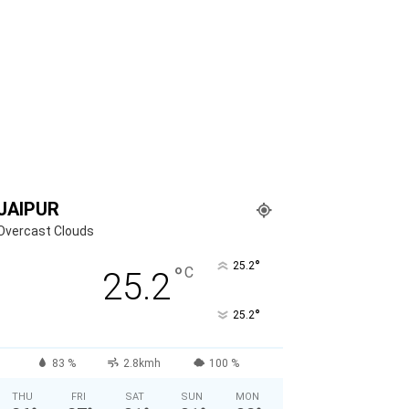
JAIPUR
Overcast Clouds
°
25.2
°
C
25.2
°
25.2
83 %
2.8kmh
100 %
THU
FRI
SAT
SUN
MON