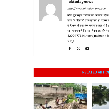
loktodaynews
http://www.loktodaynews.com
लोक टूडे न्यूज " जनता की आवाज " देश की
सत्ता के गलियारों तक पहुंचाना ही प्रमुख 
से दैनिक और पाक्षिक समाचार पत्र भी ह
यहां भेज सकते हैं। आप वैबसाइट और पे
8209477614,neerajmehra445@gm
जयपुर।
RELATED ARTIC