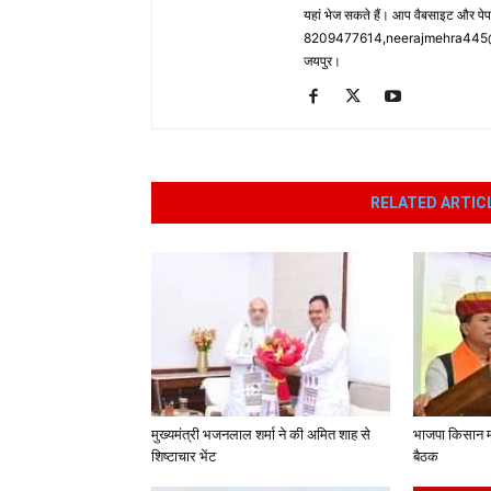
यहां भेज सकते हैं। आप वैबसाइट और पे
8209477614,neerajmehra445@gm
जयपुर।
RELATED ARTIC
मुख्यमंत्री भजनलाल शर्मा ने की अमित शाह से
भाजपा किसान मो
शिष्टाचार भेंट
बैठक