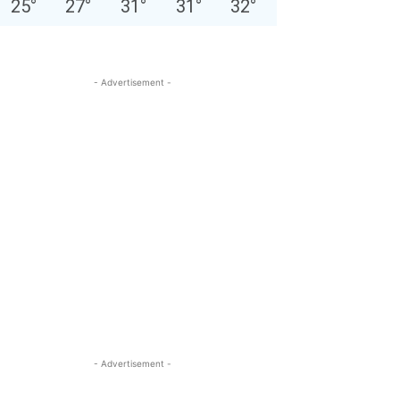
25
°
27
°
31
°
31
°
32
°
- Advertisement -
- Advertisement -