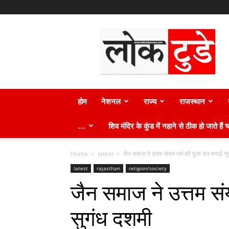
लोक
टुडे
न्यूज़
होम
नेशनल
राज्य
राजस्थान
…
शिव मंदिर के कुंड में नहाने से ठीक हो जाते हैं च
Home
latest
जैन समाज ने उत्तम संयम धर्म की पूजा कर मनाई स
latest
rajasthan
religion/society
जैन समाज ने उत्तम सं
सुगंध दशमी