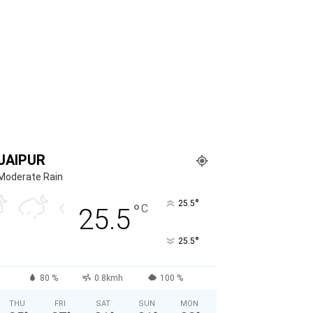
JAIPUR
Moderate Rain
°
25.5
°
C
25.5
°
25.5
80 %
0.8kmh
100 %
THU
FRI
SAT
SUN
MON