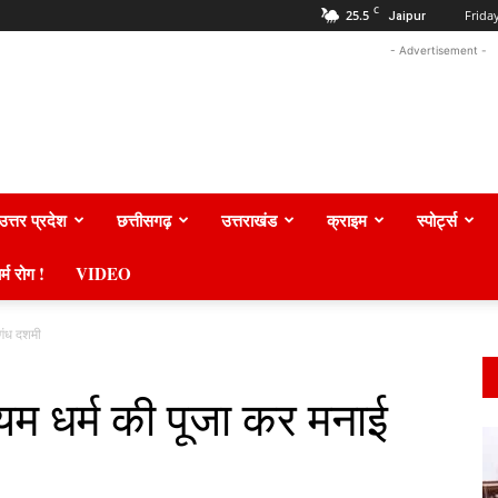
C
25.5
Frida
Jaipur
- Advertisement -
उत्तर प्रदेश
छत्तीसगढ़
उत्तराखंड
क्राइम
स्पोर्ट्स
र्म रोग !
VIDEO
ुगंध दशमी
यम धर्म की पूजा कर मनाई