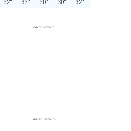
32
°
33
°
30
°
30
°
32
°
- Advertisement -
- Advertisement -