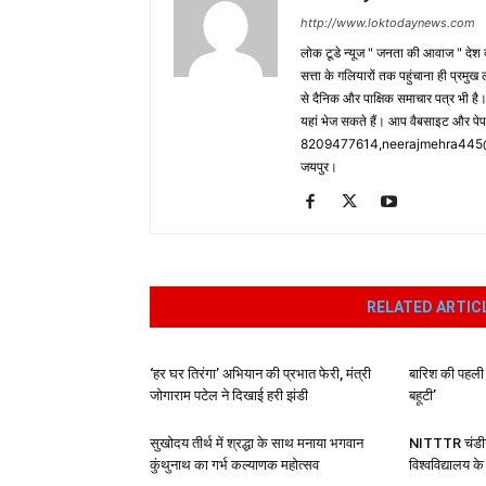
http://www.loktodaynews.com
लोक टूडे न्यूज " जनता की आवाज " देश की
सत्ता के गलियारों तक पहुंचाना ही प्रमुख 
से दैनिक और पाक्षिक समाचार पत्र भी ह
यहां भेज सकते हैं। आप वैबसाइट और पे
8209477614,neerajmehra445@gm
जयपुर।
RELATED ARTIC
‘हर घर तिरंगा’ अभियान की प्रभात फेरी, मंत्री
बारिश की पहली
जोगाराम पटेल ने दिखाई हरी झंडी
बहूटी’
सुखोदय तीर्थ में श्रद्धा के साथ मनाया भगवान
NITTTR चंडीग
कुंथुनाथ का गर्भ कल्याणक महोत्सव
विश्वविद्यालय 