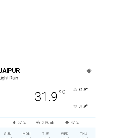
JAIPUR
Light Rain
°
31.9
°
C
31.9
°
31.9
57 %
0.9kmh
47 %
SUN
MON
TUE
WED
THU