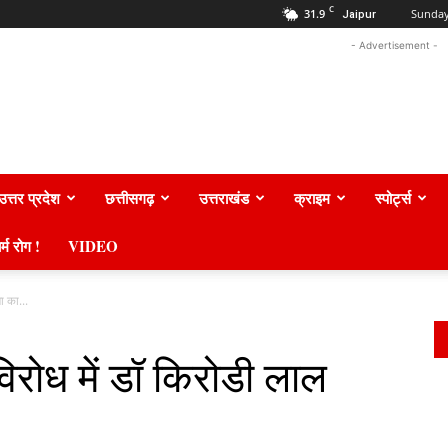
C
31.9
Sunday
Jaipur
- Advertisement -
उत्तर प्रदेश
छत्तीसगढ़
उत्तराखंड
क्राइम
स्पोर्ट्स
र्म रोग !
VIDEO
ा का...
रोध में डॉ किरोडी लाल