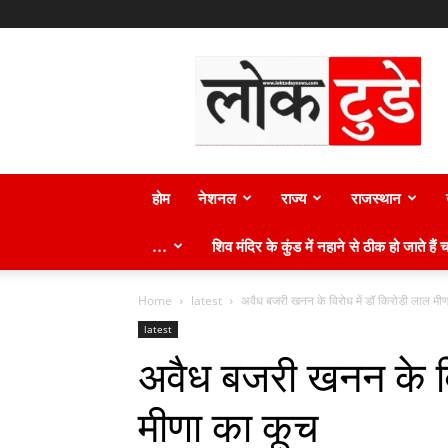
लोक
टुडे
न्यूज़
होम
नेशनल
राज्य
राजस्थान
…
शिव मंदिर के कुंड में नहाने से ठीक हो जाते हैं च
Home
latest
अवैध बजरी खनन के विरोध में डॉ किरोडी लाल मीण
latest
अवैध बजरी खनन के वि
मीणा का कूच