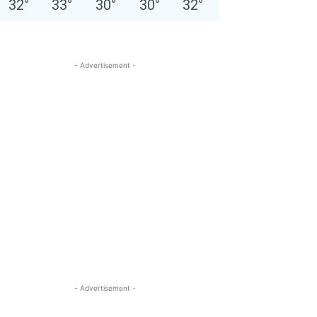
32
°
33
°
30
°
30
°
32
°
- Advertisement -
- Advertisement -