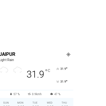
JAIPUR
Light Rain
°
31.9
°
C
31.9
°
31.9
57 %
0.9kmh
47 %
SUN
MON
TUE
WED
THU