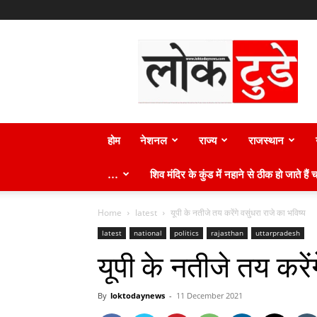
लोक
टुडे
न्यूज़
होम
नेशनल
राज्य
राजस्थान
…
शिव मंदिर के कुंड में नहाने से ठीक हो जाते हैं च
Home
latest
यूपी के नतीजे तय करेंगे वसुंधरा राजे का भविष्य
latest
national
politics
rajasthan
uttarpradesh
यूपी के नतीजे तय करेंग
By
loktodaynews
-
11 December 2021