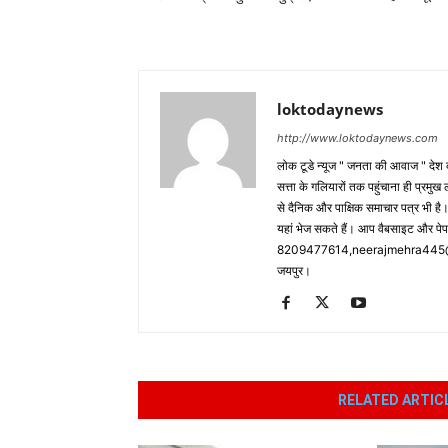
loktodaynews
http://www.loktodaynews.com
लोक टूडे न्यूज " जनता की आवाज " देश की
सत्ता के गलियारों तक पहुंचाना ही प्रमुख 
से दैनिक और पाक्षिक समाचार पत्र भी ह
यहां भेज सकते हैं। आप वैबसाइट और पे
8209477614,neerajmehra445@gm
जयपुर।
RELATED ARTIC