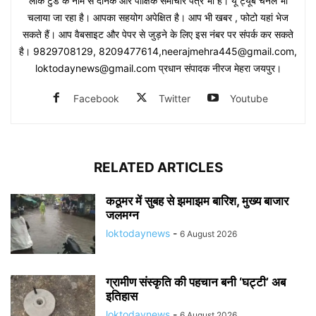
लोक टुडे के नाम से दैनिक और पाक्षिक समाचार पत्र भी है। यू ट्यूब चैनल भी
चलाया जा रहा है। आपका सहयोग अपेक्षित है। आप भी खबर , फोटो यहां भेज
सकते हैं। आप वैबसाइट और पेपर से जुड़ने के लिए इस नंबर पर संपर्क कर सकते
है। 9829708129, 8209477614,neerajmehra445@gmail.com,
loktodaynews@gmail.com प्रधान संपादक नीरज मेहरा जयपुर।
Facebook
Twitter
Youtube
RELATED ARTICLES
कठूमर में सुबह से झमाझम बारिश, मुख्य बाजार
जलमग्न
loktodaynews
-
6 August 2026
ग्रामीण संस्कृति की पहचान बनी ‘घट्टी’ अब
इतिहास
loktodaynews
-
6 August 2026