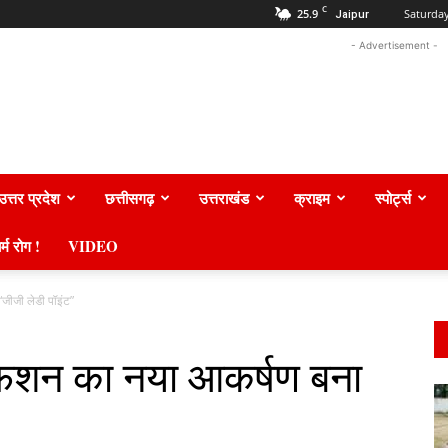
C
25.9
Saturday
Jaipur
- Advertisement -
उत्तर प्रदेश
छत्तीसगढ़
उत्तराखंड
क्राइम
स्पोर्ट्स
र्म रोग !
VIDEO
“जीजी लेडी पॉइंट”
े फैशन का नया आकर्षण बना