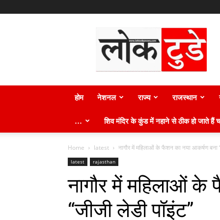
लोक
टुडे
न्यूज़
होम
नेशनल
राज्य
राजस्थान
…
शिव मंदिर के कुंड में नहाने से ठीक हो जाते हैं च
Home
latest
नागौर में महिलाओं के फैशन का नया आकर्षण बना 
latest
rajasthan
नागौर में महिलाओं क
“जीजी लेडी पॉइंट”