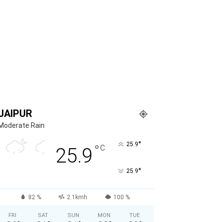
JAIPUR
Moderate Rain
°
25.9
°
C
25.9
°
25.9
82 %
2.1kmh
100 %
FRI
SAT
SUN
MON
TUE