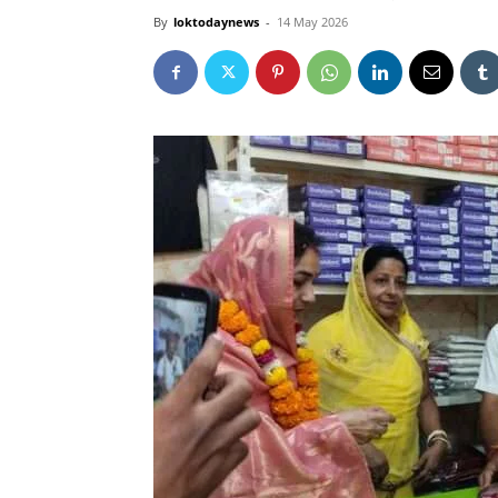
By
loktodaynews
-
14 May 2026