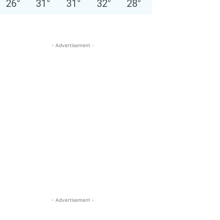
26
°
31
°
31
°
32
°
28
°
- Advertisement -
- Advertisement -