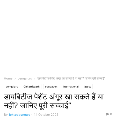
Home
bengaluru
डायबिटीज पेशेंट अंगूर खा सकते हैं या नहीं? जानिए पूरी सच्चाई”
bengaluru
Chhattisgarh
education
international
latest
डायबिटीज पेशेंट अंगूर खा सकते हैं या
Madhypradesh
national
new delhi
Prayagraj
punjab/ haryana
rajasthan
religion/society
sikkim
special
U.P.
Uttarakhand
नहीं? जानिए पूरी सच्चाई”
uttarpradesh
vastu-health
महाराष्ट्र/ मुंबई
0
By
loktodaynews
-
14 October 2025