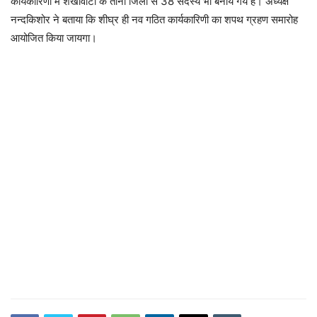
कार्यकारिणी में शेखावाटी के तीनों जिलों से 38 सदस्य भी बनाये गये है। अध्यक्ष
नन्दकिशोर ने बताया कि शीघ्र ही नव गठित कार्यकारिणी का शपथ ग्रहण समारोह
आयोजित किया जायगा।