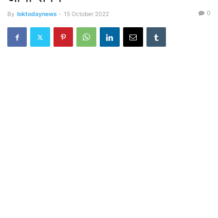
0
By
loktodaynews
-
15 October 2022