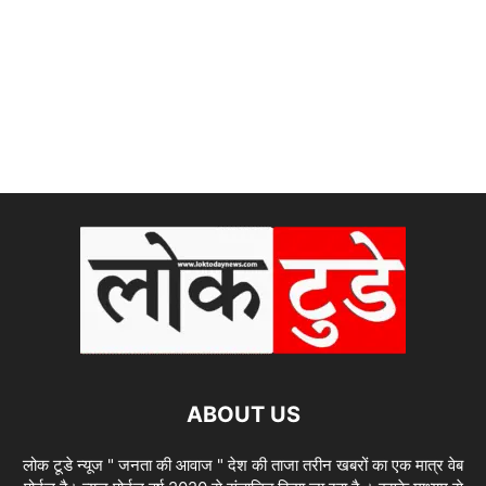
ABOUT US
लोक टूडे न्यूज " जनता की आवाज " देश की ताजा तरीन खबरों का एक मात्र वेब