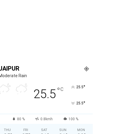
JAIPUR
Moderate Rain
°
25.5
°
C
25.5
°
25.5
80 %
0.8kmh
100 %
THU
FRI
SAT
SUN
MON