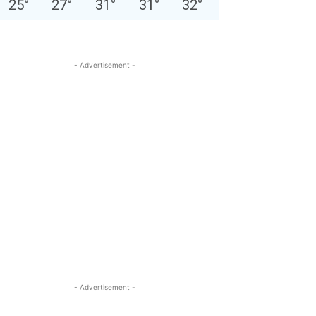
25
°
27
°
31
°
31
°
32
°
- Advertisement -
- Advertisement -