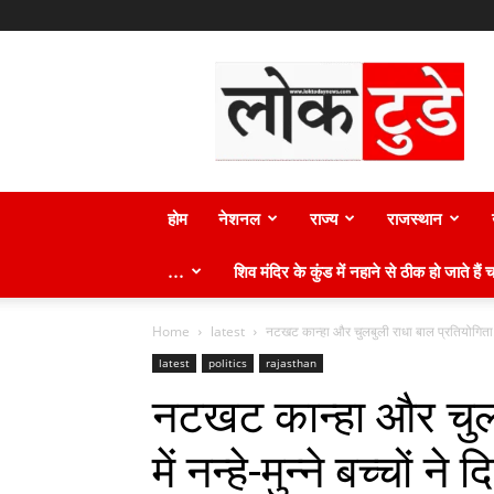
लोक
टुडे
न्यूज़
होम
नेशनल
राज्य
राजस्थान
…
शिव मंदिर के कुंड में नहाने से ठीक हो जाते हैं च
Home
latest
नटखट कान्हा और चुलबुली राधा बाल प्रतियोगिता में नन
latest
politics
rajasthan
नटखट कान्हा और चुलब
में नन्हे-मुन्ने बच्चों न