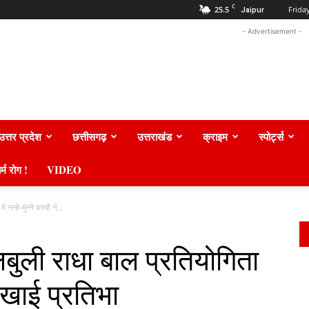
C
25.5
Frida
Jaipur
- Advertisement -
उत्तर प्रदेश
छत्तीसगढ़
उत्तराखंड
क्राइम
स्पोर्ट्स
र्म रोग !
VIDEO
्हे-मुन्ने बच्चों ने...
ुली राधा बाल प्रतियोगिता
े दिखाई प्रतिभा