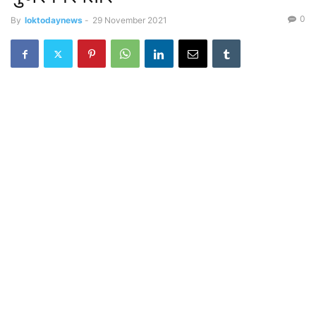
0
By
loktodaynews
-
29 November 2021