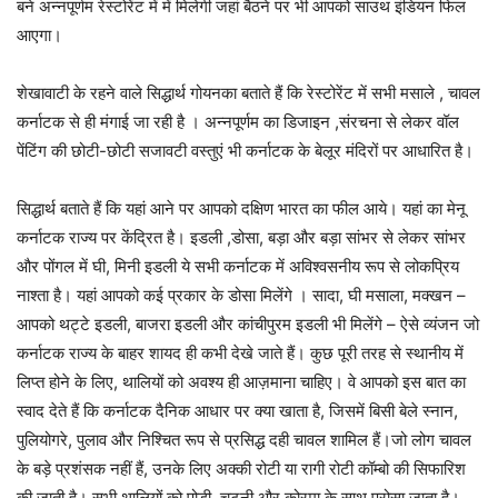
बने अन्नपूर्णम रेस्टोरेंट में में मिलेगी जहां बैठने पर भी आपको साउथ इंडियन फिल
आएगा।
शेखावाटी के रहने वाले सिद्धार्थ गोयनका बताते हैं कि रेस्टोरेंट में सभी मसाले , चावल
कर्नाटक से ही मंगाई जा रही है । अन्नपूर्णम का डिजाइन ,संरचना से लेकर वॉल
पेंटिंग की छोटी-छोटी सजावटी वस्तुएं भी कर्नाटक के बेलूर मंदिरों पर आधारित है।
सिद्धार्थ बताते हैं कि यहां आने पर आपको दक्षिण भारत का फील आये। यहां का मेनू
कर्नाटक राज्य पर केंद्रित है। इडली ,डोसा, बड़ा और बड़ा सांभर से लेकर सांभर
और पोंगल में घी, मिनी इडली ये सभी कर्नाटक में अविश्वसनीय रूप से लोकप्रिय
नाश्ता है। यहां आपको कई प्रकार के डोसा मिलेंगे । सादा, घी मसाला, मक्खन –
आपको थट्टे इडली, बाजरा इडली और कांचीपुरम इडली भी मिलेंगे – ऐसे व्यंजन जो
कर्नाटक राज्य के बाहर शायद ही कभी देखे जाते हैं। कुछ पूरी तरह से स्थानीय में
लिप्त होने के लिए, थालियों को अवश्य ही आज़माना चाहिए। वे आपको इस बात का
स्वाद देते हैं कि कर्नाटक दैनिक आधार पर क्या खाता है, जिसमें बिसी बेले स्नान,
पुलियोगरे, पुलाव और निश्चित रूप से प्रसिद्ध दही चावल शामिल हैं।जो लोग चावल
के बड़े प्रशंसक नहीं हैं, उनके लिए अक्की रोटी या रागी रोटी कॉम्बो की सिफारिश
की जाती है। सभी थालियों को पोड़ी, चटनी और कोरमा के साथ परोसा जाता है।