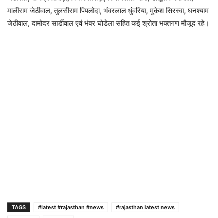
मालीराम जेठीवाल, तुलसीराम पिपलोदा, भंवरलाल धुंवरिया, मुकेश सिरस्वा, घनश्याम
जेठीवाल, दामोदर सार्डीवाल एवं भंवर घोडेला सहित कई श्रोता भक्तगण मौजूद रहे।
TAGS
#latest #rajasthan #news
#rajasthan latest news