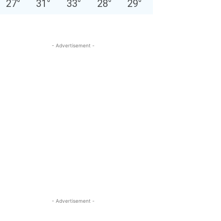
27
°
31
°
33
°
28
°
29
°
- Advertisement -
- Advertisement -