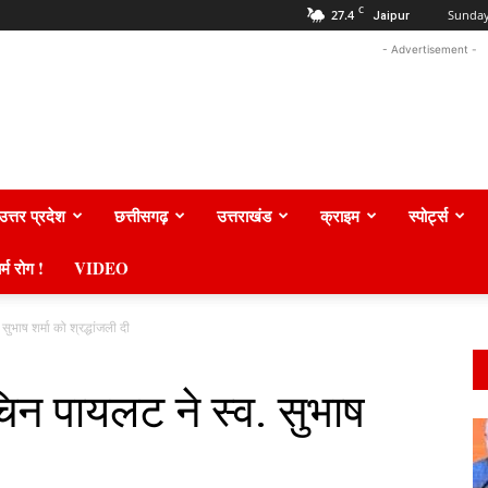
C
27.4
Sunday
Jaipur
- Advertisement -
उत्तर प्रदेश
छत्तीसगढ़
उत्तराखंड
क्राइम
स्पोर्ट्स
र्म रोग !
VIDEO
सुभाष शर्मा को श्रद्धांजली दी
चिन पायलट ने स्व. सुभाष