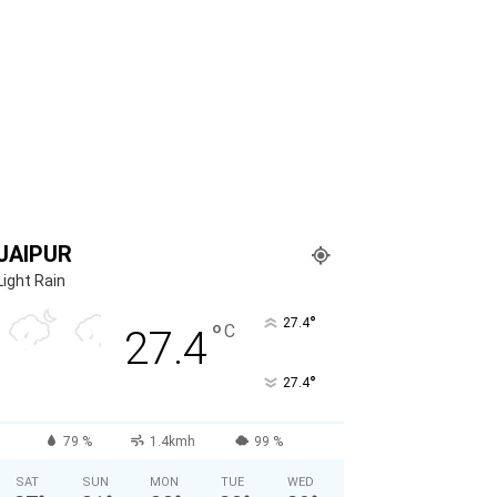
JAIPUR
Light Rain
°
27.4
°
C
27.4
°
27.4
79 %
1.4kmh
99 %
SAT
SUN
MON
TUE
WED