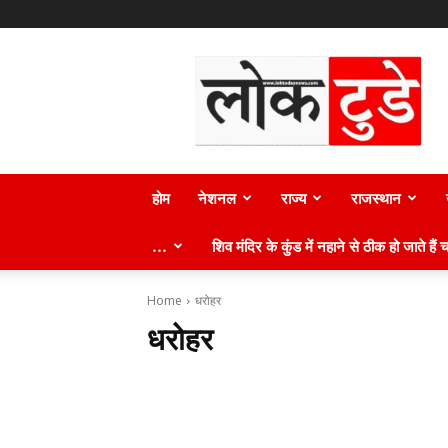
लोक
टुडे
न्यूज़
होम
नेशनल
राज्य
राजस्थान
…
शिव मंदिर के कुंड में नहाने से ठीक हो जाते हैं च
Home
धरोहर
धरोहर