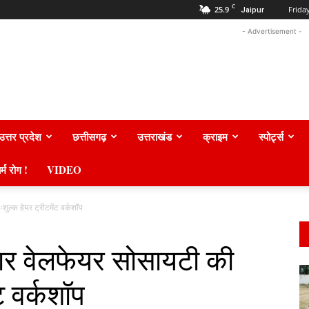
C
25.9
Frida
Jaipur
- Advertisement -
उत्तर प्रदेश
छत्तीसगढ़
उत्तराखंड
क्राइम
स्पोर्ट्स
र्म रोग !
VIDEO
शुल्क हेयर ट्रीटमेंट वर्कशॉप
रकार वेलफेयर सोसायटी की
ट वर्कशॉप