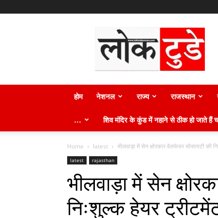
लोक
टुडे
न्यूज़
होम
नेशनल
राज्य
राजस्थान
…
शिव मंदिर के कुंड में नहाने से ठीक हो जाते हैं च
Home
latest
भीलवाड़ा में सेन क्षोरकार वेलफेयर सोसायटी की निः
latest
rajasthan
भीलवाड़ा में सेन क्षो
निःशुल्क हेयर ट्रीटमें