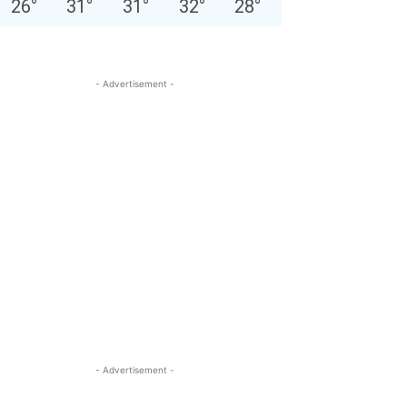
26
°
31
°
31
°
32
°
28
°
- Advertisement -
- Advertisement -