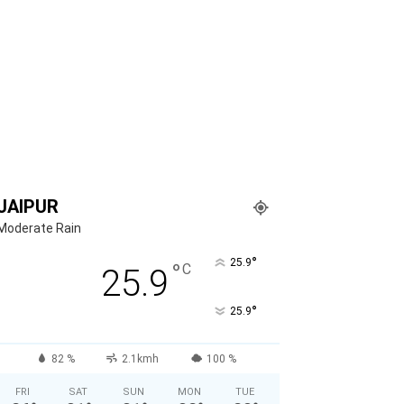
JAIPUR
Moderate Rain
°
25.9
°
C
25.9
°
25.9
82 %
2.1kmh
100 %
FRI
SAT
SUN
MON
TUE