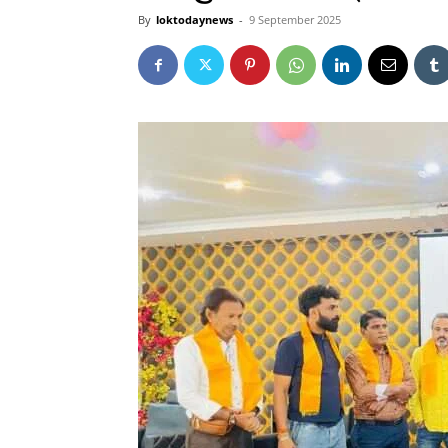
By
loktodaynews
-
9 September 2025