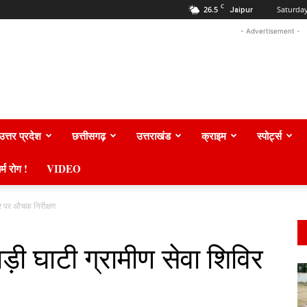
C
26.5
Saturday
Jaipur
- Advertisement -
उत्तर प्रदेश
छत्तीसगढ़
उत्तराखंड
क्राइम
स्पोर्ट्स
र्म रोग !
VIDEO
विर पर औचक निरीक्षण
ड़ी घाटी ग्रामीण सेवा शिविर