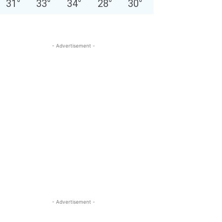
31
°
33
°
34
°
28
°
30
°
- Advertisement -
- Advertisement -