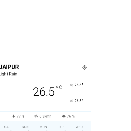
JAIPUR
Light Rain
°
26.5
°
C
26.5
°
26.5
77 %
0.8kmh
76 %
SAT
SUN
MON
TUE
WED