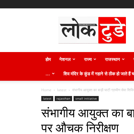
लोक
टुडे
न्यूज़
होम
नेशनल
राज्य
राजस्थान
…
शिव मंदिर के कुंड में नहाने से ठीक हो जाते हैं च
Home
latest
संभागीय आयुक्त का बाड़ी घाटी ग्रामीण सेवा शि
latest
rajasthan
small initiative
संभागीय आयुक्त का बा
पर औचक निरीक्षण