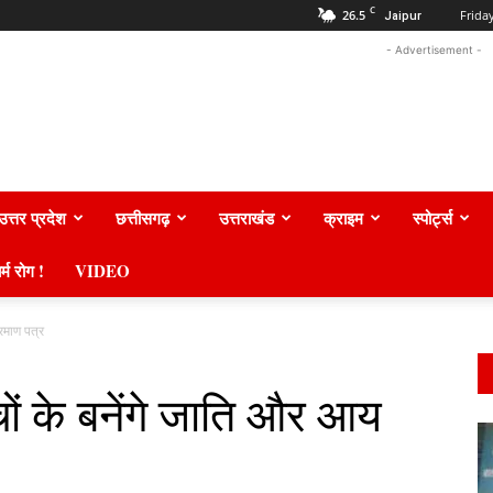
C
26.5
Frida
Jaipur
- Advertisement -
उत्तर प्रदेश
छत्तीसगढ़
उत्तराखंड
क्राइम
स्पोर्ट्स
र्म रोग !
VIDEO
रमाण पत्र
ों के बनेंगे जाति और आय