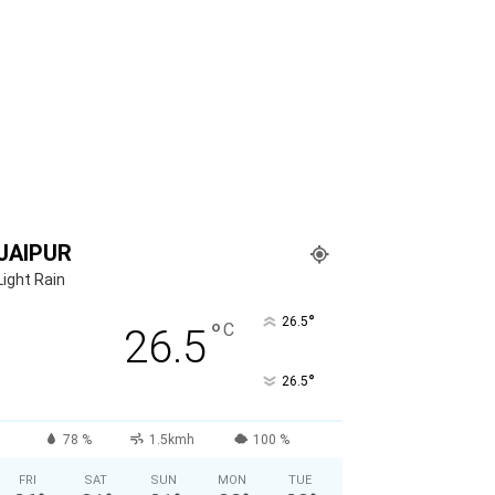
JAIPUR
Light Rain
°
26.5
°
C
26.5
°
26.5
78 %
1.5kmh
100 %
FRI
SAT
SUN
MON
TUE