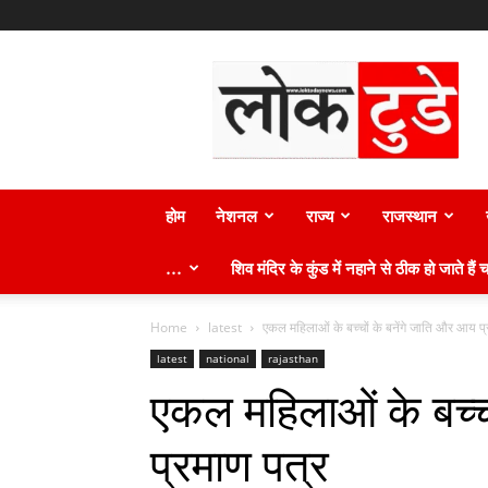
लोक
टुडे
न्यूज़
होम
नेशनल
राज्य
राजस्थान
…
शिव मंदिर के कुंड में नहाने से ठीक हो जाते हैं च
Home
latest
एकल महिलाओं के बच्चों के बनेंगे जाति और आय प्
latest
national
rajasthan
एकल महिलाओं के बच्च
प्रमाण पत्र