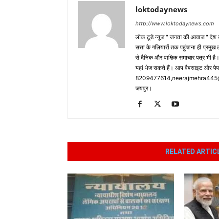
loktodaynews
http://www.loktodaynews.com
लोक टूडे न्यूज " जनता की आवाज " देश की
सत्ता के गलियारों तक पहुंचाना ही प्रमुख 
से दैनिक और पाक्षिक समाचार पत्र भी ह
यहां भेज सकते हैं। आप वैबसाइट और पे
8209477614,neerajmehra445@gm
जयपुर।
RELATED ARTIC