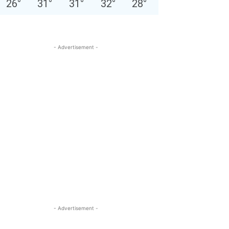
26
°
31
°
31
°
32
°
28
°
- Advertisement -
- Advertisement -