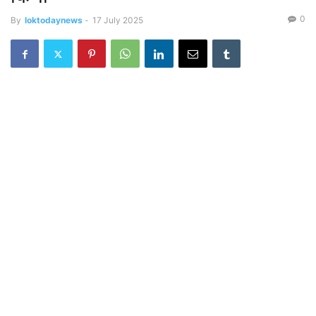
0
By
loktodaynews
-
17 July 2025