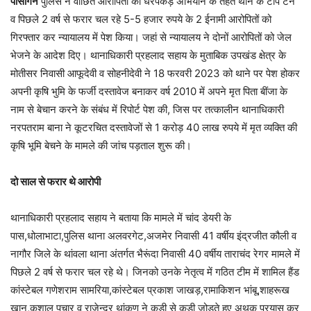
पीसांगन
पुलिस ने वांछित आरोपितों की धरपकड़ अभियान के तहत थाने के टॉप टेन
व पिछले 2 वर्ष से फरार चल रहे 5-5 हजार रुपये के 2 ईनामी आरोपितों को
गिरफ्तार कर न्यायालय में पेश किया। जहां से न्यायालय ने दोनों आरोपितों को जेल
भेजने के आदेश दिए। थानाधिकारी प्रहलाद सहाय के मुताबिक उपखंड क्षेत्र के
मोतीसर निवासी आफूदेवी व सोहनीदेवी ने 18 फरवरी 2023 को थाने पर पेश होकर
अपनी कृषि भुमि के फर्जी दस्तावेज बनाकर वर्ष 2010 में अपने मृत पिता बींजा के
नाम से बेचान करने के संबंध में रिपोर्ट पेश की, जिस पर तत्कालीन थानाधिकारी
नरपतराम बाना ने कूटरचित दस्तावेजों से 1 करोड़ 40 लाख रुपये में मृत व्यक्ति की
कृषि भूमि बेचने के मामले की जांच पड़ताल शुरू की।
दो साल से फरार थे आरोपी
थानाधिकारी प्रहलाद सहाय ने बताया कि मामले में चांद डेयरी के
पास,धोलाभाटा,पुलिस थाना अलवरगेट,अजमेर निवासी 41 वर्षीय इंद्रजीत कौली व
नागौर जिले के थांवला थाना अंतर्गत भैरूंदा निवासी 40 वर्षीय ताराचंद रेगर मामले में
पिछले 2 वर्ष से फरार चल रहे थे। जिनको उनके नेतृत्व में गठित टीम में शामिल हैंड
कांस्टेबल गणेशराम सामरिया,कांस्टेबल प्रकाश जाखड़,रामाकिशन भांबू,शाहरूख
खान,कुशाल पचार व राजेन्द्र थांकण ने कड़ी से कड़ी जोडते हुए अथक प्रयास कर