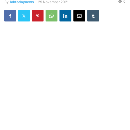
0
By
loktodaynews
-
29 November 2021