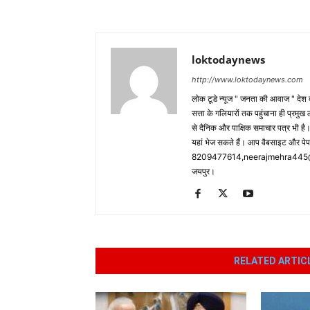
loktodaynews
http://www.loktodaynews.com
लोक टूडे न्यूज " जनता की आवाज " देश की
सत्ता के गलियारों तक पहुंचाना ही प्रमुख 
से दैनिक और पाक्षिक समाचार पत्र भी ह
यहां भेज सकते हैं। आप वैबसाइट और पे
8209477614,neerajmehra445@gm
जयपुर।
RELATED ARTIC