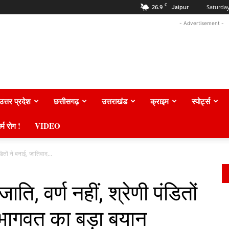
C
26.9
Saturday
Jaipur
- Advertisement -
उत्तर प्रदेश
छत्तीसगढ़
उत्तराखंड
क्राइम
स्पोर्ट्स
र्म रोग !
VIDEO
डितों ने बनाई, जातिवाद...
ि, वर्ण नहीं, श्रेणी पंडितों
 भागवत का बड़ा बयान