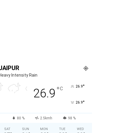
JAIPUR
Heavy Intensity Rain
°
26.9
°
C
26.9
°
26.9
80 %
2.5kmh
98 %
SAT
SUN
MON
TUE
WED