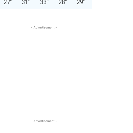
27
°
31
°
33
°
28
°
29
°
- Advertisement -
- Advertisement -