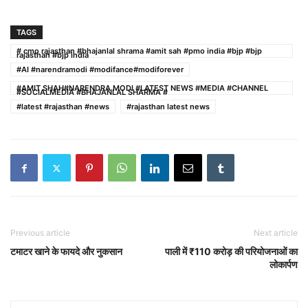
TAGS
# cmo rajasthan #bhajanlal shrama #amit sah #pmo india #bjp #bjp
rajasthan #bjp india
#AI #narendramodi #modifance#modiforever
#AMIT SHAH#NARENDRA MODI #LATEST NEWS #MEDIA #CHANNEL
#SOCIALMEDIA #BHAJANLAL SHARMA #
#latest #rajasthan #news
#rajasthan latest news
Previous article
Next article
टमाटर खाने के फायदे और नुकसान
पाली में ₹110 करोड़ की परियोजनाओं का
लोकार्पण