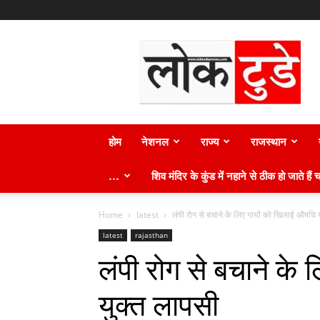
लोक
टुडे
न्यूज़
होम
नेशनल
राज्य
राजस्थान
…
शिव मंदिर के कुंड में नहाने से ठीक हो जाते हैं च
Home
latest
लंपी रोग से बचाने के लिए गायों को खिलाई औषधि यु
latest
rajasthan
लंपी रोग से बचाने के
युक्त लापसी