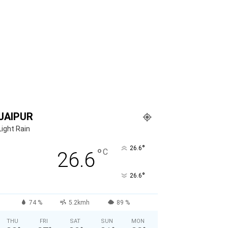
JAIPUR
Light Rain
°
26.6
°
C
26.6
°
26.6
74 %
5.2kmh
89 %
THU
FRI
SAT
SUN
MON