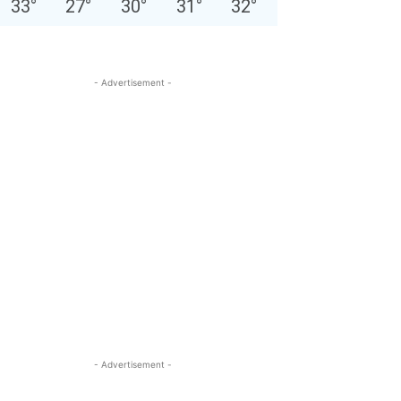
33
°
27
°
30
°
31
°
32
°
- Advertisement -
- Advertisement -