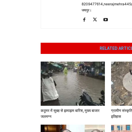
8209477614,neerajmehra445@gm
जयपुर।
RELATED ARTIC
कठूमर में सुबह से झमाझम बारिश, मुख्य बाजार
ग्रामीण संस्कृ
जलमग्न
इतिहास