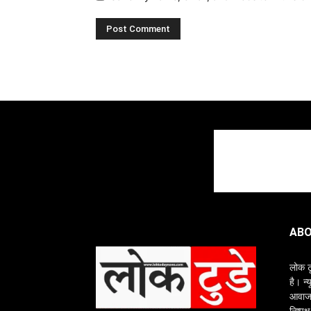
ABO
लोक ट
है। न्
आवाज क
निष्पक