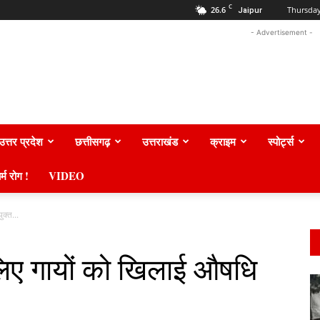
C
26.6
Thursday
Jaipur
- Advertisement -
उत्तर प्रदेश
छत्तीसगढ़
उत्तराखंड
क्राइम
स्पोर्ट्स
र्म रोग !
VIDEO
क्त...
 लिए गायों को खिलाई औषधि