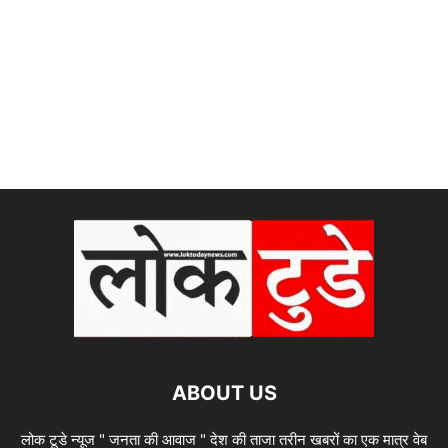
ABOUT US
लोक टूडे न्यूज " जनता की आवाज " देश की ताजा तरीन खबरों का एक मात्र वेब