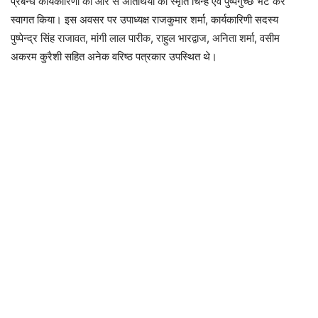
प्रबन्ध कार्यकारिणी की ओर से अतिथियों को स्मृति चिन्ह एवं पुष्पगुच्छ भेंट कर
स्वागत किया। इस अवसर पर उपाध्यक्ष राजकुमार शर्मा, कार्यकारिणी सदस्य
पुष्पेन्द्र सिंह राजावत, मांगी लाल पारीक, राहुल भारद्वाज, अनिता शर्मा, वसीम
अकरम कुरैशी सहित अनेक वरिष्ठ पत्रकार उपस्थित थे।