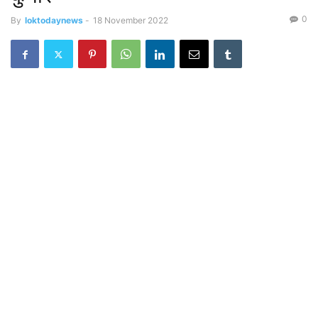
0
By
loktodaynews
-
18 November 2022