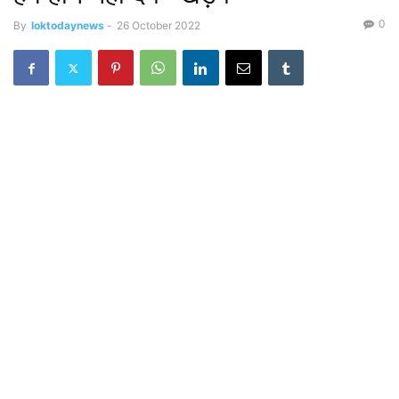
0
By
loktodaynews
-
26 October 2022