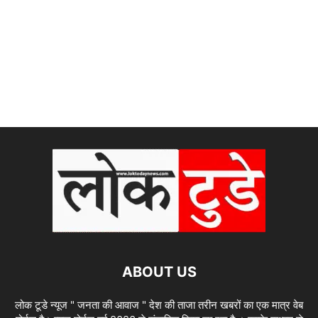
ABOUT US
लोक टूडे न्यूज " जनता की आवाज " देश की ताजा तरीन खबरों का एक मात्र वेब