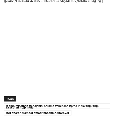
मुख्यमंत्री कार्यालय के वरिष्ठ अधिकारी एवं पीएनबी के प्रतिनिधि मौजूद रहे।
TAGS
# cmo rajasthan #bhajanlal shrama #amit sah #pmo india #bjp #bjp
rajasthan #bjp india
#AI #narendramodi #modifance#modiforever